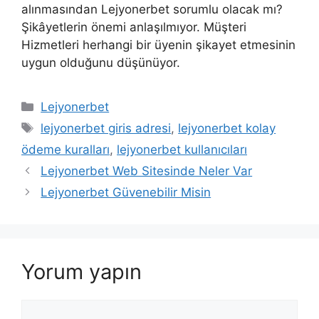
alınmasından Lejyonerbet sorumlu olacak mı?
Şikâyetlerin önemi anlaşılmıyor. Müşteri
Hizmetleri herhangi bir üyenin şikayet etmesinin
uygun olduğunu düşünüyor.
Kategoriler
Lejyonerbet
Etiketler
lejyonerbet giris adresi
,
lejyonerbet kolay
ödeme kuralları
,
lejyonerbet kullanıcıları
Lejyonerbet Web Sitesinde Neler Var
Lejyonerbet Güvenebilir Misin
Yorum yapın
Yorum