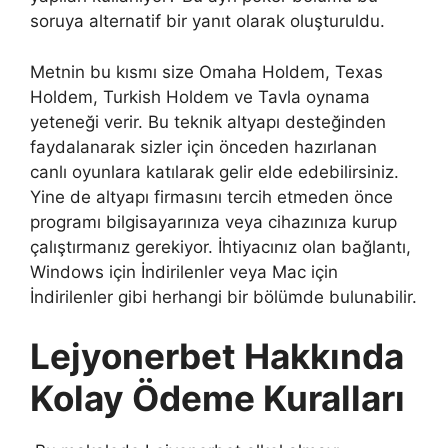
soruya alternatif bir yanıt olarak oluşturuldu.
Metnin bu kısmı size Omaha Holdem, Texas
Holdem, Turkish Holdem ve Tavla oynama
yeteneği verir. Bu teknik altyapı desteğinden
faydalanarak sizler için önceden hazırlanan
canlı oyunlara katılarak gelir elde edebilirsiniz.
Yine de altyapı firmasını tercih etmeden önce
programı bilgisayarınıza veya cihazınıza kurup
çalıştırmanız gerekiyor. İhtiyacınız olan bağlantı,
Windows için İndirilenler veya Mac için
İndirilenler gibi herhangi bir bölümde bulunabilir.
Lejyonerbet Hakkında
Kolay Ödeme Kuralları