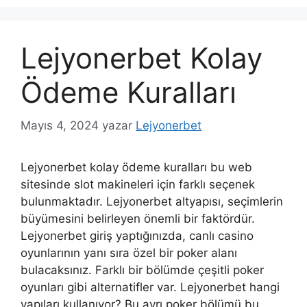
Lejyonerbet Kolay
Ödeme Kuralları
Mayıs 4, 2024
yazar
Lejyonerbet
Lejyonerbet kolay ödeme kuralları bu web
sitesinde slot makineleri için farklı seçenek
bulunmaktadır. Lejyonerbet altyapısı, seçimlerin
büyümesini belirleyen önemli bir faktördür.
Lejyonerbet giriş yaptığınızda, canlı casino
oyunlarının yanı sıra özel bir poker alanı
bulacaksınız. Farklı bir bölümde çeşitli poker
oyunları gibi alternatifler var. Lejyonerbet hangi
yapıları kullanıyor? Bu ayrı poker bölümü bu