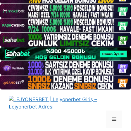
İçeriğe
atla
Menü