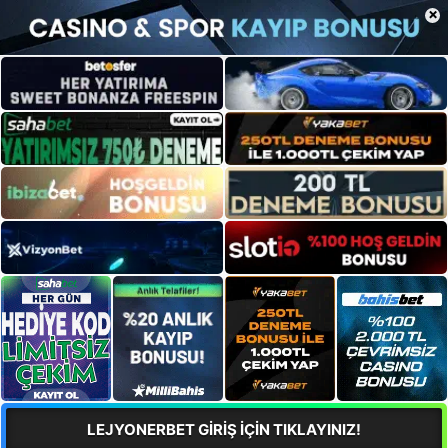
×
LEJYONERBET GİRİŞ İÇİN TIKLAYINIZ!