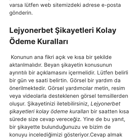
varsa lütfen web sitemizdeki adrese e-posta
gönderin.
Lejyonerbet Şikayetleri Kolay
Ödeme Kuralları
Konunun ana fikri açık ve kısa bir şekilde
aktarılmalıdır. Beyan şikayetin konusunun
ayrıntılı bir açıklamasını içermelidir. Lütfen belirli
bir gün ve saati belirtin. Görsel bir yardım da
önerilmektedir. Görsel yardımcılar metin, resim
veya videolarla desteklenen görsel temsillerden
oluşur. Şikayetinizi iletebilirsiniz,
Lejyonerbet
şikayetleri kolay ödeme kuralları
bir saatten kısa
sürede size cevap vereceğiz. Yine de bu yanıt,
bir şikayette bulunduğunuzu ve bizim de
konuyu incelediğimizi gösteriyor.Cevap almak