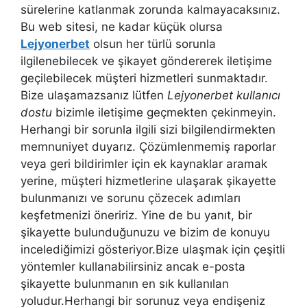
sürelerine katlanmak zorunda kalmayacaksınız.
Bu web sitesi, ne kadar küçük olursa
Lejyonerbet
olsun her türlü sorunla
ilgilenebilecek ve şikayet göndererek iletişime
geçilebilecek müşteri hizmetleri sunmaktadır.
Bize ulaşamazsanız lütfen
Lejyonerbet kullanıcı
dostu
bizimle iletişime geçmekten çekinmeyin.
Herhangi bir sorunla ilgili sizi bilgilendirmekten
memnuniyet duyarız. Çözümlenmemiş raporlar
veya geri bildirimler için ek kaynaklar aramak
yerine, müşteri hizmetlerine ulaşarak şikayette
bulunmanızı ve sorunu çözecek adımları
keşfetmenizi öneririz. Yine de bu yanıt, bir
şikayette bulunduğunuzu ve bizim de konuyu
incelediğimizi gösteriyor.Bize ulaşmak için çeşitli
yöntemler kullanabilirsiniz ancak e-posta
şikayette bulunmanın en sık kullanılan
yoludur.Herhangi bir sorunuz veya endişeniz