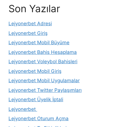
Son Yazılar
Lejyonerbet Adresi
Lejyonerbet Giriş
Lejyonerbet Mobil Büyüme
Lejyonerbet Bahis Hesaplama
Lejyonerbet Voleybol Bahisleri
Lejyonerbet Mobil Giriş
Lejyonerbet Mobil Uygulamalar
Lejyonerbet Twitter Paylaşımları
Lejyonerbet Üyelik İptali
Lejyonerbet
Lejyonerbet Oturum Açma