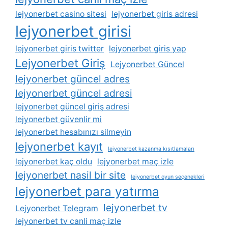
lejyonerbet casino sitesi
lejyonerbet giris adresi
lejyonerbet girisi
lejyonerbet giris twitter
lejyonerbet giris yap
Lejyonerbet Giriş
Lejyonerbet Güncel
lejyonerbet güncel adres
lejyonerbet güncel adresi
lejyonerbet güncel giriş adresi
lejyonerbet güvenlir mi
lejyonerbet hesabınızı silmeyin
lejyonerbet kayıt
lejyonerbet kazanma kısıtlamaları
lejyonerbet kaç oldu
lejyonerbet maç izle
lejyonerbet nasil bir site
lejyonerbet oyun seçenekleri
lejyonerbet para yatırma
lejyonerbet tv
Lejyonerbet Telegram
lejyonerbet tv canli maç izle