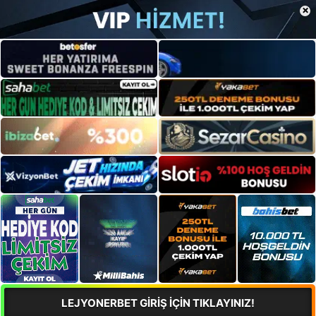
×
LEJYONERBET GİRİŞ İÇİN TIKLAYINIZ!