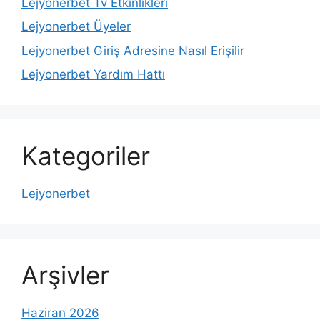
Lejyonerbet Tv Etkinlikleri
Lejyonerbet Üyeler
Lejyonerbet Giriş Adresine Nasıl Erişilir
Lejyonerbet Yardım Hattı
Kategoriler
Lejyonerbet
Arşivler
Haziran 2026