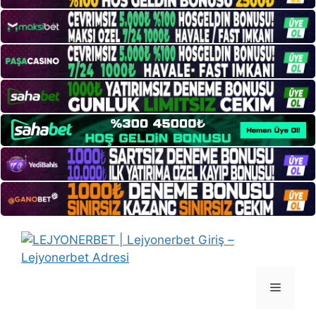
İçeriğe
atla
Menü