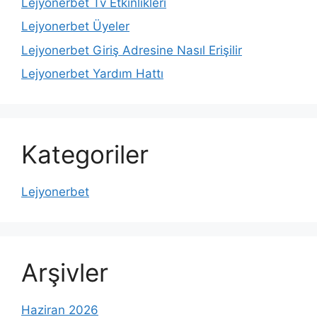
Lejyonerbet Tv Etkinlikleri
Lejyonerbet Üyeler
Lejyonerbet Giriş Adresine Nasıl Erişilir
Lejyonerbet Yardım Hattı
Kategoriler
Lejyonerbet
Arşivler
Haziran 2026