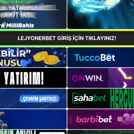
LEJYONERBET GİRİŞ İÇİN TIKLAYINIZ!