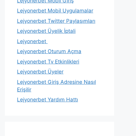
Lejyonerbet Mobil Giriş
Lejyonerbet Mobil Uygulamalar
Lejyonerbet Twitter Paylaşımları
Lejyonerbet Üyelik İptali
Lejyonerbet
Lejyonerbet Oturum Açma
Lejyonerbet Tv Etkinlikleri
Lejyonerbet Üyeler
Lejyonerbet Giriş Adresine Nasıl
Erişilir
Lejyonerbet Yardım Hattı