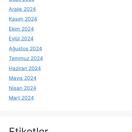
Aralık 2024
Kasım 2024
Ekim 2024
Eylül 2024
Ağustos 2024
Temmuz 2024
Haziran 2024
Mayıs 2024
Nisan 2024
Mart 2024
Etiketler