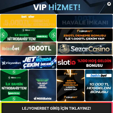
×
LEJYONERBET GİRİŞ İÇİN TIKLAYINIZ!