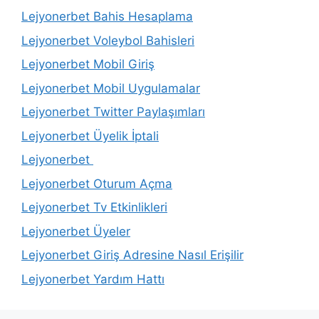
Lejyonerbet Bahis Hesaplama
Lejyonerbet Voleybol Bahisleri
Lejyonerbet Mobil Giriş
Lejyonerbet Mobil Uygulamalar
Lejyonerbet Twitter Paylaşımları
Lejyonerbet Üyelik İptali
Lejyonerbet
Lejyonerbet Oturum Açma
Lejyonerbet Tv Etkinlikleri
Lejyonerbet Üyeler
Lejyonerbet Giriş Adresine Nasıl Erişilir
Lejyonerbet Yardım Hattı