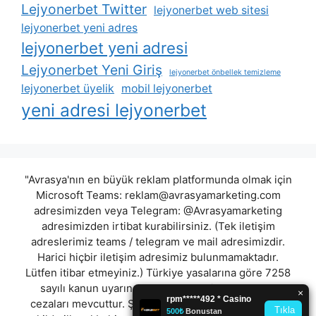
Lejyonerbet Twitter
lejyonerbet web sitesi
lejyonerbet yeni adres
lejyonerbet yeni adresi
Lejyonerbet Yeni Giriş
lejyonerbet önbellek temizleme
lejyonerbet üyelik
mobil lejyonerbet
yeni adresi lejyonerbet
"Avrasya'nın en büyük reklam platformunda olmak için
Microsoft Teams:
reklam@avrasyamarketing.com
adresimizden veya Telegram: @Avrasyamarketing
adresimizden irtibat kurabilirsiniz. (Tek iletişim
adreslerimiz teams / telegram ve mail adresimizdir.
Harici hiçbir iletişim adresimiz bulunmamaktadır.
Lütfen itibar etmeyiniz.) Türkiye yasalarına göre 7258
sayılı kanun uyarınca yasa dışı bahis oynamanın
cezaları mevcuttur. Şu an bulunduğunuz site hiç bir