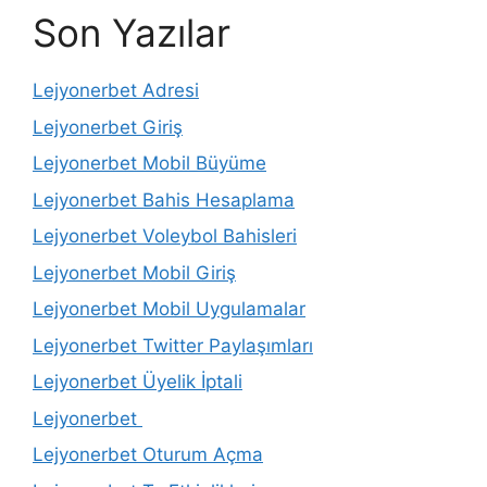
Son Yazılar
Lejyonerbet Adresi
Lejyonerbet Giriş
Lejyonerbet Mobil Büyüme
Lejyonerbet Bahis Hesaplama
Lejyonerbet Voleybol Bahisleri
Lejyonerbet Mobil Giriş
Lejyonerbet Mobil Uygulamalar
Lejyonerbet Twitter Paylaşımları
Lejyonerbet Üyelik İptali
Lejyonerbet
Lejyonerbet Oturum Açma