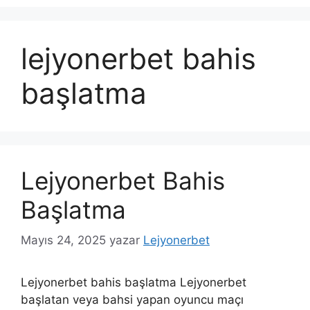
lejyonerbet bahis
başlatma
Lejyonerbet Bahis
Başlatma
Mayıs 24, 2025
yazar
Lejyonerbet
Lejyonerbet bahis başlatma Lejyonerbet
başlatan veya bahsi yapan oyuncu maçı