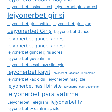
lejyonerbet casino sitesi
lejyonerbet giris adresi
lejyonerbet girisi
lejyonerbet giris twitter
lejyonerbet giris yap
Lejyonerbet Giriş
Lejyonerbet Güncel
lejyonerbet güncel adres
lejyonerbet güncel adresi
lejyonerbet güncel giriş adresi
lejyonerbet güvenlir mi
lejyonerbet hesabınızı silmeyin
lejyonerbet kayıt
lejyonerbet kazanma kısıtlamaları
lejyonerbet kaç oldu
lejyonerbet maç izle
lejyonerbet nasil bir site
lejyonerbet oyun seçenekleri
lejyonerbet para yatırma
lejyonerbet tv
Lejyonerbet Telegram
lejyonerbet tv canli maç izle