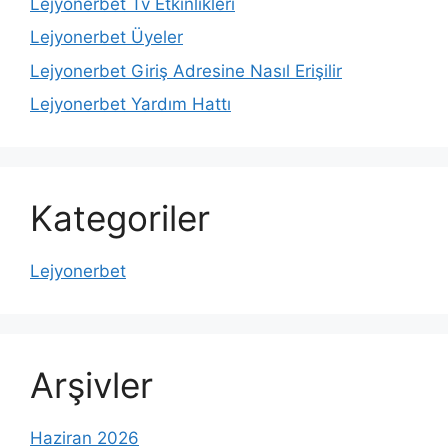
Lejyonerbet Tv Etkinlikleri
Lejyonerbet Üyeler
Lejyonerbet Giriş Adresine Nasıl Erişilir
Lejyonerbet Yardım Hattı
Kategoriler
Lejyonerbet
Arşivler
Haziran 2026