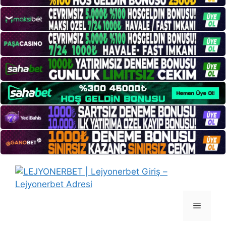
İçeriğe
atla
Menü