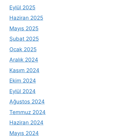
Eylül 2025
Haziran 2025
Mayıs 2025
Şubat 2025
Ocak 2025
Aralık 2024
Kasım 2024
Ekim 2024
Eylül 2024
Ağustos 2024
Temmuz 2024
Haziran 2024
Mayıs 2024