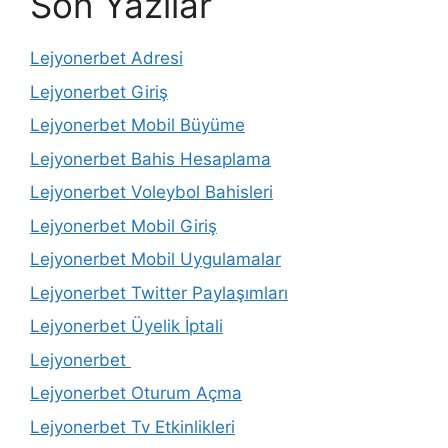
Son Yazılar
Lejyonerbet Adresi
Lejyonerbet Giriş
Lejyonerbet Mobil Büyüme
Lejyonerbet Bahis Hesaplama
Lejyonerbet Voleybol Bahisleri
Lejyonerbet Mobil Giriş
Lejyonerbet Mobil Uygulamalar
Lejyonerbet Twitter Paylaşımları
Lejyonerbet Üyelik İptali
Lejyonerbet
Lejyonerbet Oturum Açma
Lejyonerbet Tv Etkinlikleri