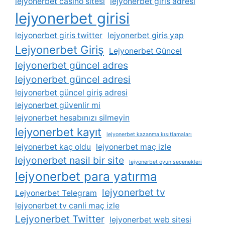
lejyonerbet casino sitesi
lejyonerbet giris adresi
lejyonerbet girisi
lejyonerbet giris twitter
lejyonerbet giris yap
Lejyonerbet Giriş
Lejyonerbet Güncel
lejyonerbet güncel adres
lejyonerbet güncel adresi
lejyonerbet güncel giriş adresi
lejyonerbet güvenlir mi
lejyonerbet hesabınızı silmeyin
lejyonerbet kayıt
lejyonerbet kazanma kısıtlamaları
lejyonerbet kaç oldu
lejyonerbet maç izle
lejyonerbet nasil bir site
lejyonerbet oyun seçenekleri
lejyonerbet para yatırma
lejyonerbet tv
Lejyonerbet Telegram
lejyonerbet tv canli maç izle
Lejyonerbet Twitter
lejyonerbet web sitesi