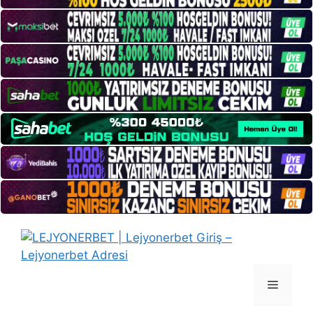
İçeriğe
atla
Menü