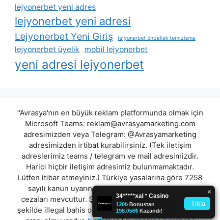
lejyonerbet yeni adres
lejyonerbet yeni adresi
Lejyonerbet Yeni Giriş
lejyonerbet önbellek temizleme
lejyonerbet üyelik
mobil lejyonerbet
yeni adresi lejyonerbet
"Avrasya'nın en büyük reklam platformunda olmak için
Microsoft Teams:
reklam@avrasyamarketing.com
adresimizden veya Telegram: @Avrasyamarketing
adresimizden irtibat kurabilirsiniz. (Tek iletişim
adreslerimiz teams / telegram ve mail adresimizdir.
Harici hiçbir iletişim adresimiz bulunmamaktadır.
Lütfen itibar etmeyiniz.) Türkiye yasalarına göre 7258
sayılı kanun uyarınca yasa dışı bahis oynamanın
cezaları mevcuttur. Şu an bulunduğunuz site hiç bir
şekilde illegal bahis oyunları oynatmıyor ve oynamaya