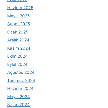
Haziran 2025
Mayıs 2025
Şubat 2025
Ocak 2025
Aralık 2024
Kasım 2024
Ekim 2024
Eylül 2024
Ağustos 2024
Temmuz 2024
Haziran 2024
Mayıs 2024
Nisan 2024