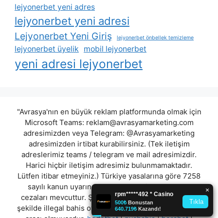
lejyonerbet yeni adres
lejyonerbet yeni adresi
Lejyonerbet Yeni Giriş
lejyonerbet önbellek temizleme
lejyonerbet üyelik
mobil lejyonerbet
yeni adresi lejyonerbet
"Avrasya'nın en büyük reklam platformunda olmak için
Microsoft Teams:
reklam@avrasyamarketing.com
adresimizden veya Telegram: @Avrasyamarketing
adresimizden irtibat kurabilirsiniz. (Tek iletişim
adreslerimiz teams / telegram ve mail adresimizdir.
Harici hiçbir iletişim adresimiz bulunmamaktadır.
Lütfen itibar etmeyiniz.) Türkiye yasalarına göre 7258
sayılı kanun uyarınca yasa dışı bahis oynamanın
cezaları mevcuttur. Şu an bulunduğunuz site hiç bir
şekilde illegal bahis oyunları oynatmıyor ve oynamaya