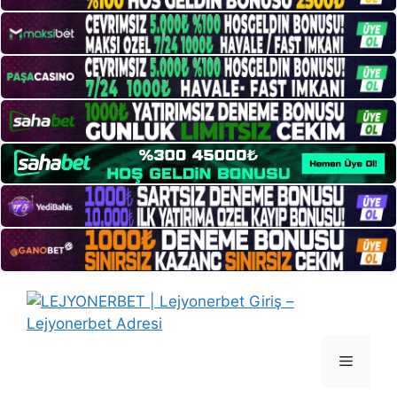
İçeriğe
atla
Menü