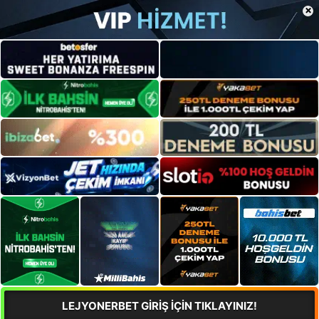
×
LEJYONERBET GİRİŞ İÇİN TIKLAYINIZ!