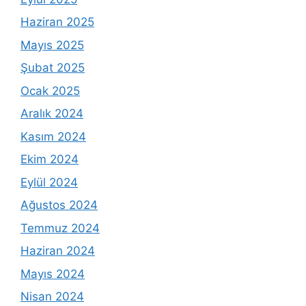
Haziran 2025
Mayıs 2025
Şubat 2025
Ocak 2025
Aralık 2024
Kasım 2024
Ekim 2024
Eylül 2024
Ağustos 2024
Temmuz 2024
Haziran 2024
Mayıs 2024
Nisan 2024