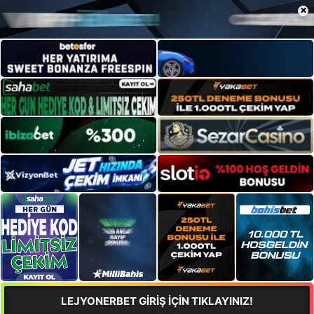
×
LEJYONERBET GİRİŞ İÇİN TIKLAYINIZ!