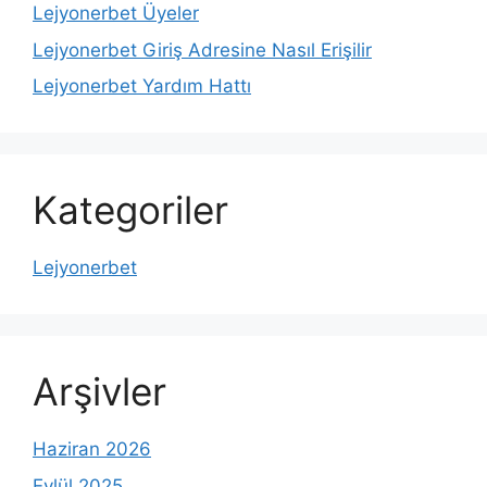
Lejyonerbet Üyeler
Lejyonerbet Giriş Adresine Nasıl Erişilir
Lejyonerbet Yardım Hattı
Kategoriler
Lejyonerbet
Arşivler
Haziran 2026
Eylül 2025