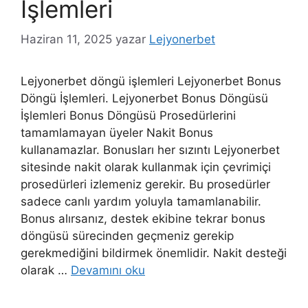
İşlemleri
Haziran 11, 2025
yazar
Lejyonerbet
Lejyonerbet döngü işlemleri Lejyonerbet Bonus
Döngü İşlemleri. Lejyonerbet Bonus Döngüsü
İşlemleri Bonus Döngüsü Prosedürlerini
tamamlamayan üyeler Nakit Bonus
kullanamazlar. Bonusları her sızıntı Lejyonerbet
sitesinde nakit olarak kullanmak için çevrimiçi
prosedürleri izlemeniz gerekir. Bu prosedürler
sadece canlı yardım yoluyla tamamlanabilir.
Bonus alırsanız, destek ekibine tekrar bonus
döngüsü sürecinden geçmeniz gerekip
gerekmediğini bildirmek önemlidir. Nakit desteği
olarak …
Devamını oku