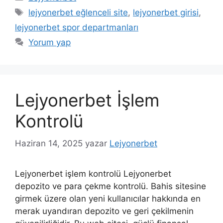
Etiketler
lejyonerbet eğlenceli site
,
lejyonerbet girisi
,
lejyonerbet spor departmanları
Yorum yap
Lejyonerbet İşlem
Kontrolü
Haziran 14, 2025
yazar
Lejyonerbet
Lejyonerbet işlem kontrolü Lejyonerbet
depozito ve para çekme kontrolü. Bahis sitesine
girmek üzere olan yeni kullanıcılar hakkında en
merak uyandıran depozito ve geri çekilmenin