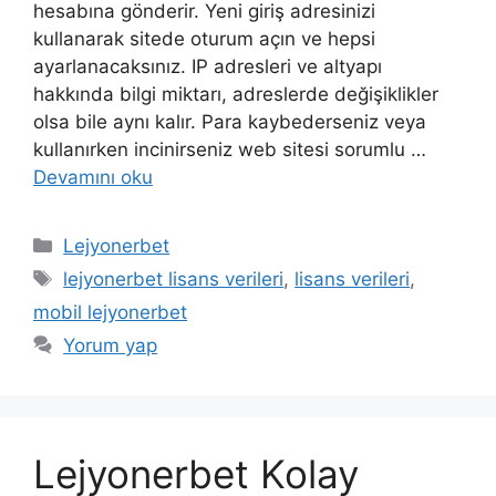
hesabına gönderir. Yeni giriş adresinizi
kullanarak sitede oturum açın ve hepsi
ayarlanacaksınız. IP adresleri ve altyapı
hakkında bilgi miktarı, adreslerde değişiklikler
olsa bile aynı kalır. Para kaybederseniz veya
kullanırken incinirseniz web sitesi sorumlu …
Devamını oku
Kategoriler
Lejyonerbet
Etiketler
lejyonerbet lisans verileri
,
lisans verileri
,
mobil lejyonerbet
Yorum yap
Lejyonerbet Kolay