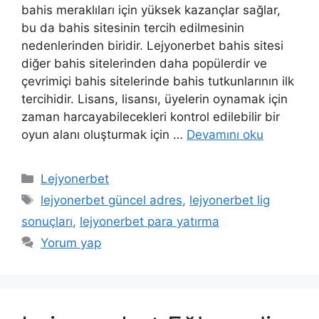
bahis meraklıları için yüksek kazançlar sağlar,
bu da bahis sitesinin tercih edilmesinin
nedenlerinden biridir. Lejyonerbet bahis sitesi
diğer bahis sitelerinden daha popülerdir ve
çevrimiçi bahis sitelerinde bahis tutkunlarının ilk
tercihidir. Lisans, lisansı, üyelerin oynamak için
zaman harcayabilecekleri kontrol edilebilir bir
oyun alanı oluşturmak için …
Devamını oku
Kategoriler
Lejyonerbet
Etiketler
lejyonerbet güncel adres
,
lejyonerbet lig
sonuçları
,
lejyonerbet para yatırma
Yorum yap