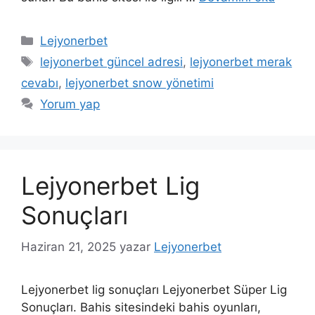
Kategoriler
Lejyonerbet
Etiketler
lejyonerbet güncel adresi
,
lejyonerbet merak
cevabı
,
lejyonerbet snow yönetimi
Yorum yap
Lejyonerbet Lig
Sonuçları
Haziran 21, 2025
yazar
Lejyonerbet
Lejyonerbet lig sonuçları Lejyonerbet Süper Lig
Sonuçları. Bahis sitesindeki bahis oyunları,