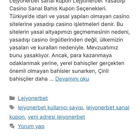
Lejyonerbet sanal kupon Lejyonerbet Yasadışı
Casino Sanal Bahis Kupon Seçenekleri.
Türkiye’de idari ve yasal yapıları olmayan casino
sitelerine yasadışı casino işletmeleri denir. Bu
sitelerin yasal altyapımızı geçmemesinin nedeni,
yasadışı casino örgütlerinden değil, ülkemizin
yasaları ve kuralları nedeniyle. Mevzuatımız
bunu yasaklıyor. Ancak, para kazanmaya
odaklanmak yerine, yerel bahisçiler gerçekten
önemli olmayan bahisler sunarken, Çinli
bahisçiler daha …
Devamını oku
Kategoriler
Lejyonerbet
Etiketler
lejyonerbet kullanıcı sayısı
,
lejyonerbet sanal
kupon
,
yeni adresi lejyonerbet
Yorum yap